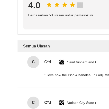
4.0
Berdasarkan 50 ulasan untuk pemasok ini
Semua Ulasan
C
C*d
Saint Vincent and the Grenadines
"I love how the Pico 4 handles IPD adjustm
C
C*d
Vatican City State (Holy See)