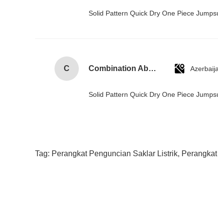
Solid Pattern Quick Dry One Piece Jump
C
Combination Abs Open Padlock Hasp Lockout Station Board
Azerbaij
Solid Pattern Quick Dry One Piece Jump
Tag:
Perangkat Penguncian Saklar Listrik
,
Perangkat