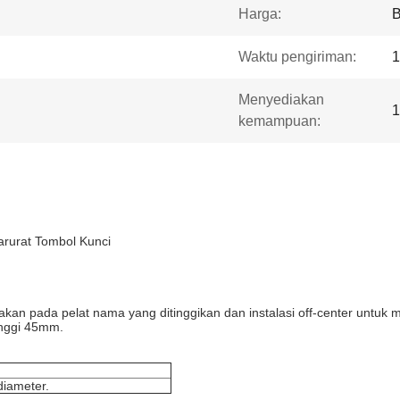
Harga:
B
Waktu pengiriman:
1
Menyediakan
1
kemampuan:
arurat Tombol Kunci
akan pada pelat nama yang ditinggikan dan instalasi off-center untuk
nggi 45mm.
iameter.