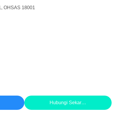
1, OHSAS 18001
aik
Hubungi Sekarang