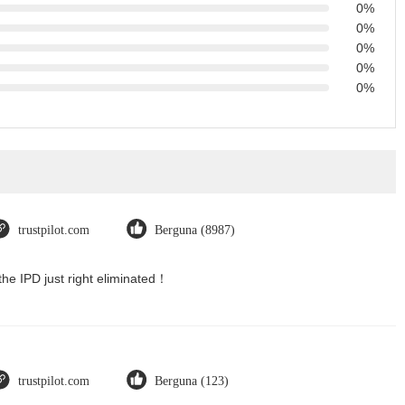
0%
0%
0%
0%
0%
trustpilot.com
Berguna (8987)
the IPD just right eliminated！
trustpilot.com
Berguna (123)