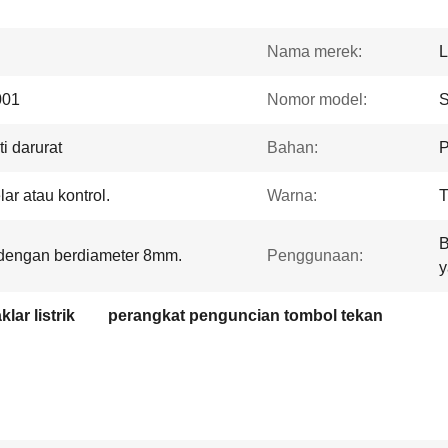
Nama merek:
001
Nomor model:
S
i darurat
Bahan:
P
ar atau kontrol.
Warna:
T
B
dengan berdiameter 8mm.
Penggunaan:
y
ar listrik
perangkat penguncian tombol tekan