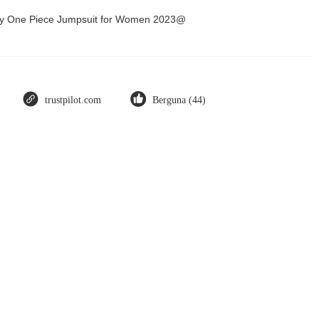
Dry One Piece Jumpsuit for Women 2023@
trustpilot.com
Berguna (44)