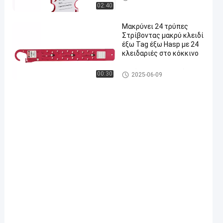
02:40
Μακρύνει 24 τρύπες
Στρίβοντας μακρύ κλειδί
έξω Tag έξω Hasp με 24
κλειδαριές στο κόκκινο
Ασφάλεια αποκλεισμός Hasp
00:30
2025-06-09