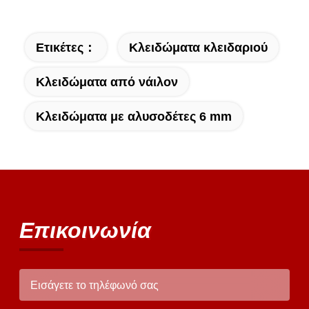
recommend taking the time to set it up
properly!""The Pico 4's visual clarity is
Ετικέτες：
Κλειδώματα κλειδαριού
fantastic once you dial in the IPD correctly.
The manual adjustment is smooth, and
Κλειδώματα από νάιλον
finding that sweet spot makes all the
difference. No more eye strain during long
Κλειδώματα με αλυσοδέτες 6 mm
sessions. Highly recommend taking the time
to set it up properly!""The Pico 4's visual
clarity is fantastic once you dial in the IPD
correctly. The manual adjustment is smooth,
and finding that sweet spot makes all the
difference. No more eye strain during long
sessions. Highly recommend taking the time
Επικοινωνία
to set it up properly!""The Pico 4's visual
clarity is fantastic once you dial in the IPD
correctly. The manual adjustment is smooth,
and finding that sweet spot makes all the
difference. No more eye strain during long