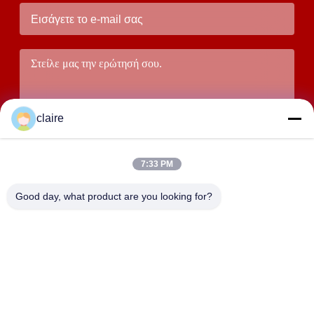
sessions. Highly r
claire
7:33 PM
Υποβάλτε
Good day, what product are you looking for?
ΔΙΕΎΘΥΝΣΗ
Το κτίριο D, βιομηχανική ζώνη Tangxian, βόρεια πόλη
Baixiang, Yueqing, Zhejiang, Κίνα.