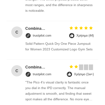
most ranges, and the difference in sharpness
is noticeable.
Combination Abs Open Padlock Hasp Lockout Station Board
C
trustpilot.com
Χρήσιμο (44)
Solid Pattern Quick Dry One Piece Jumpsuit
for Women 2023 Customized Logo Gym Sets
Combination Abs Open Padlock Hasp Lockout Station Board
C
trustpilot.com
Χρήσιμο (1w+)
"The Pico 4's visual clarity is fantastic once
you dial in the IPD correctly. The manual
adjustment is smooth, and finding that sweet
spot makes all the difference. No more eye
strain during long sessions. Highly