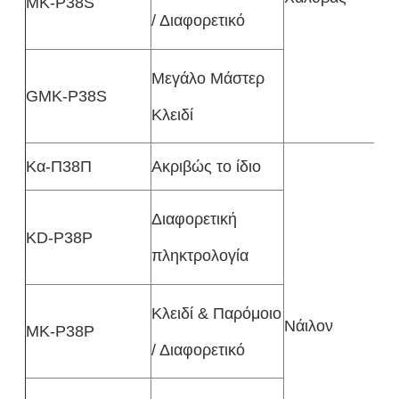
MK-P38S
/ Διαφορετικό
Μεγάλο Μάστερ
GMK-P38S
Κλειδί
Κα-Π38Π
Ακριβώς το ίδιο
Διαφορετική
KD-P38P
πληκτρολογία
Κλειδί & Παρόμοιο
Νάιλον
MK-P38P
/ Διαφορετικό