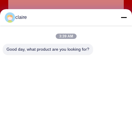
claire
3:39 AM
Good day, what product are you looking for?
Υποβάλτε
ΔΙΕΎΘΥΝΣΗ
Το κτίριο D, βιομηχανική ζώνη Tangxian, βόρεια πόλη
Baixiang, Yueqing, Zhejiang, Κίνα.
LUOX LOCKEY SAFETY PRODUCTS CO.,LTD