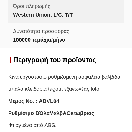
Όροι πληρωμής
Western Union, L/C, T/T
Δυνατότητα προσφοράς
100000 τεμάχια/μήνα
Περιγραφή του προϊόντος
Κίνα εργοστάσιο ρυθμιζόμενη ασφάλεια βαλβίδα
μπάλα κλειδαριά tagout εξαγωγέας loto
Μέρος Νο. : ABVL04
Ρυθμίσιμο Β
Όλα
V
αλβ
Α
Οκτώβριος
Φτιαγμένο από ABS.