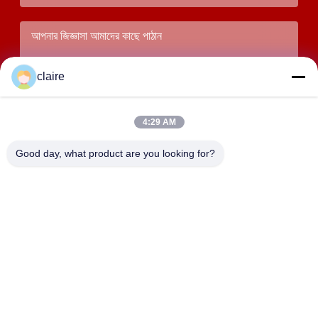
claire
4:29 AM
Good day, what product are you looking for?
জমা দিন
ঠিকানা
বিল্ডিং ডি, ট্যাংসিয়ান ইন্ডাস্ট্রিয়াল জোন, উত্তর বাইসিয়াং টাউন, ইউয়েচিং, ঝেজিয়াং,
চীন।
LUOX LOCKEY SAFETY PRODUCTS CO.,LTD