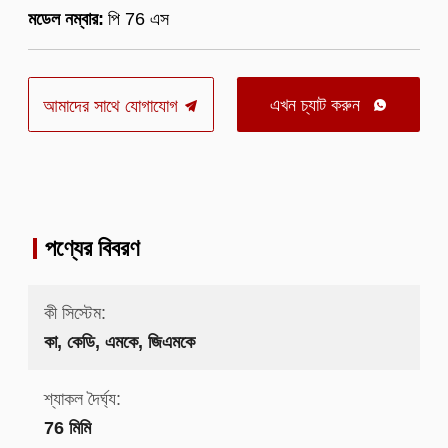
মডেল নম্বার:
পি 76 এস
এখন চ্যাট করুন
আমাদের সাথে যোগাযোগ

পণ্যের বিবরণ
কী সিস্টেম:
কা, কেডি, এমকে, জিএমকে
শ্যাকল দৈর্ঘ্য:
76 মিমি