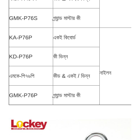
GMK-P76S
গ্র্যান্ড মাস্টার কী
KA-P76P
একই কিবোর্ড
KD-P76P
কী ভিন্ন
নাইলন
এমকে-পি৭৬পি
কীড & একই / ভিন্ন
GMK-P76P
গ্র্যান্ড মাস্টার কী