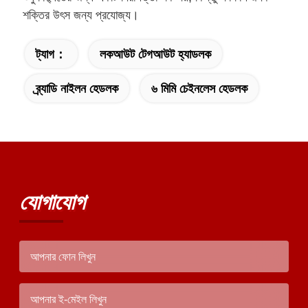
শক্তির উৎস জন্য প্রযোজ্য।
ট্যাগ：
লকআউট টেগআউট হ্যাডলক
ব্র্যাডি নাইলন হেডলক
৬ মিমি চেইনলেস হেডলক
যোগাযোগ