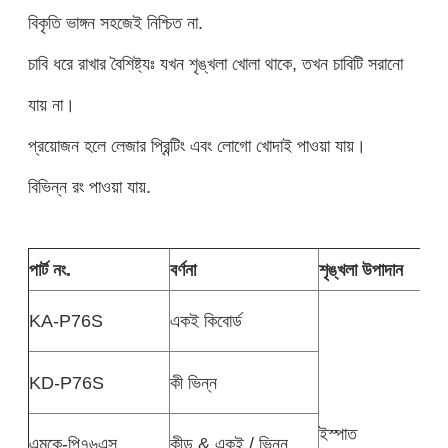
বিকৃতি ভাঙ্গন সহজেই নিশ্চিত না.
চাবি ধরে রাখার বৈশিষ্ট্যঃ যখন শৃঙ্খলা খোলা থাকে, তখন চাবিটি সরানো
যায় না।
প্রয়োজন হলে লেজার প্রিন্টিং এবং লোগো খোদাই পাওয়া যায়।
বিভিন্ন রং পাওয়া যায়.
পার্ট নং.
বর্ণনা
শৃঙ্খলা উপাদান
KA-P76S
একই কিবোর্ড
KD-P76S
কী ভিন্ন
ইস্পাত
এমকে-পি৭৬এস
কীড & একই / ভিন্ন