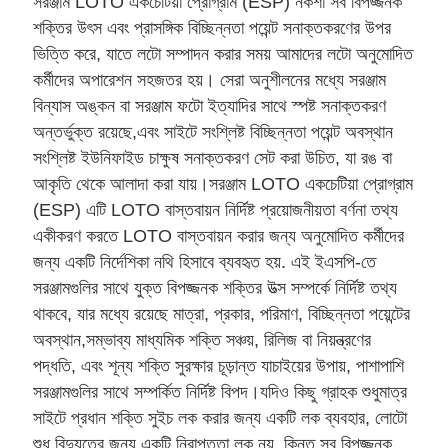
সরঞ্জাম LOTO একচেটিয়া প্রোগ্রাম (ESP) নকশা সব বিপজ্জনক
শক্তির উৎস এবং প্রাসঙ্গিক বিচ্ছিন্নতা পয়েন্ট সনাক্তকরণের উপর
ভিত্তি করে, যাতে লটো সম্পাদন করার সময় আমাদের লটো অনুমোদিত
কর্মীদের অপারেশন সহজতর হয়। সেরা অনুশীলনের মধ্যে সরঞ্জাম
বিন্যাস অঙ্কন বা সরঞ্জাম ফটো ইত্যাদির সাথে স্পষ্ট সনাক্তকরণ
অন্তর্ভুক্ত রয়েছে,এবং সাইটে সংশ্লিষ্ট বিচ্ছিন্নতা পয়েন্ট অবস্থান
সংশ্লিষ্ট ইউনিফাইড চাক্ষুষ সনাক্তকরণ সেট করা উচিত, যা রঙ বা
আকৃতি থেকে আলাদা করা যায়।সরঞ্জাম LOTO একচেটিয়া প্রোগ্রাম
(ESP) এটি LOTO বাস্তবায়ন নির্দিষ্ট প্রয়োজনীয়তা বর্ণনা তথ্য
একীকরণ করতে LOTO বাস্তবায়ন করার জন্য অনুমোদিত কর্মীদের
জন্য একটি নির্দেশিকা নথি হিসাবে ব্যবহৃত হয়. এই ইএসপি-তে
সরঞ্জামগুলির সাথে যুক্ত বিপজ্জনক শক্তির উত্স সম্পর্কে নির্দিষ্ট তথ্য
থাকবে, যার মধ্যে রয়েছে মাত্রা, প্রকার, পরিমাণ, বিচ্ছিন্নতা পয়েন্টের
অবস্থান,সম্ভাব্য মাধ্যমিক শক্তি সঞ্চয়, রিলিজ বা নিয়ন্ত্রণের
পদ্ধতি, এবং শূন্য শক্তি সুরক্ষার চূড়ান্ত যাচাইয়ের উপায়, পাশাপাশি
সরঞ্জামগুলির সাথে সম্পর্কিত নির্দিষ্ট বিপদ।যদিও কিছু গ্রাহক শুধুমাত্র
সাইটে প্রধান শক্তি সুইচ লক করার জন্য একটি লক ব্যবহার, লোটো
শুধু বিদ্যুতের জন্য একটি নিরাপত্তা লক নয়, কিন্তু সব বিপজ্জনক