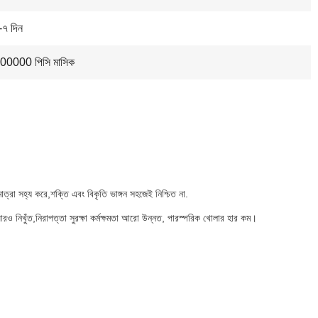
-৭ দিন
00000 পিসি মাসিক
 সহ্য করে,শক্তি এবং বিকৃতি ভাঙ্গন সহজেই নিশ্চিত না.
আরও নিখুঁত,নিরাপত্তা সুরক্ষা কর্মক্ষমতা আরো উন্নত, পারস্পরিক খোলার হার কম।