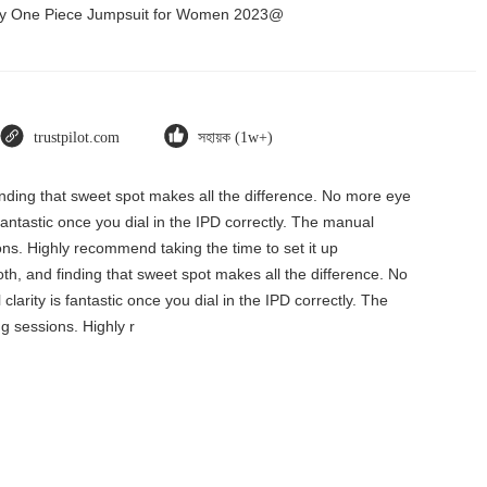
Dry One Piece Jumpsuit for Women 2023@
trustpilot.com
সহায়ক (1w+)
finding that sweet spot makes all the difference. No more eye
 fantastic once you dial in the IPD correctly. The manual
ons. Highly recommend taking the time to set it up
oth, and finding that sweet spot makes all the difference. No
larity is fantastic once you dial in the IPD correctly. The
g sessions. Highly r