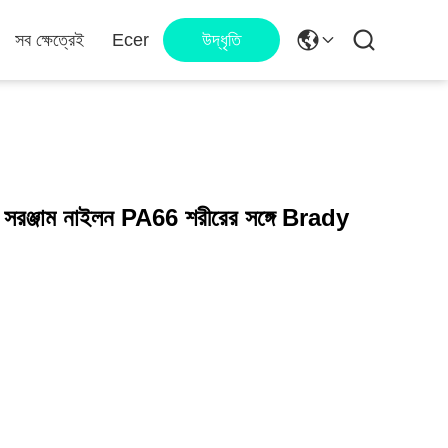
সব ক্ষেত্রেই
Ecer
উদ্ধৃতি
সরঞ্জাম নাইলন PA66 শরীরের সঙ্গে Brady