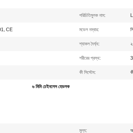
পরিচিতিমুলক নাম:
L
1, CE
মডেল নম্বার:
স
শ্যাকল দৈর্ঘ্য:
২
শরীরের প্রস্থ:
3
কী সিস্টেম:
ক
৬ মিমি চেইনলেস হেডলক
মূল্য:
আ