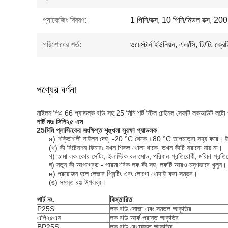
প্যাকেজিং বিবরণ:
1 পিসি/বক্স, 10 পিসি/মিডল বক্স, 200
পরিশোধের শর্ত:
ওয়েস্টার্ন ইউনিয়ন, এল/সি, টি/টি, ক্রে
পণ্যের বর্ণনা
নাইলন পিএ 66 প্যাডলক বডি সহ 25 মিমি শর্ট স্টিল চেইনল সেফটি লকআউট লটো 
পার্ট নংঃ
সি
পি
২৫ এস
25
মিমি প্লাস্টিকের সংক্ষিপ্ত শৃঙ্খলা সুরক্ষা প্যাডলক
a) শক্তিশালী নাইলন দেহ, -20 °C থেকে +80 °C তাপমাত্রা সহ্য করে। ইস্প
(খ) কী রিটেনশন ফিচারঃ যখন শিকল খোলা থাকে, তখন কীটি সরানো যায় না।
গ) তামা লক কোর সেটিং, ইলাস্টিক বল মোড, পরিধান-প্রতিরোধী, মরিচা-প্রতিরোধ
ঘ) নতুন কী আপগ্রেড - পারমাণবিক লক কী সহ, লকটি আরও মসৃণভাবে খুলুন।
e) প্রয়োজন হলে লেজার প্রিন্টিং এবং লোগো খোদাই করা সম্ভব।
(ঙ) সমস্ত রঙ উপলব্ধ।
পার্ট নং.
বিস্তারিত
P25S
লক বডি সোজা এবং সমতল আকৃতির
এপি২৫এস
লক বডি আর্ক প্রান্ত আকৃতির
BP25S
লক বডি রেখাযুক্ত আকৃতির