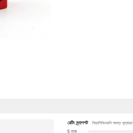
রেটিং স্ন্যাপশট
নিম্নলিখিতগুলি সমস্ত মূল্যায়
5 তারা