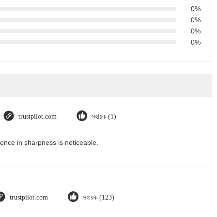
0%
0%
0%
0%
trustpilot.com
সহায়ক (1)
ence in sharpness is noticeable.
trustpilot.com
সহায়ক (123)