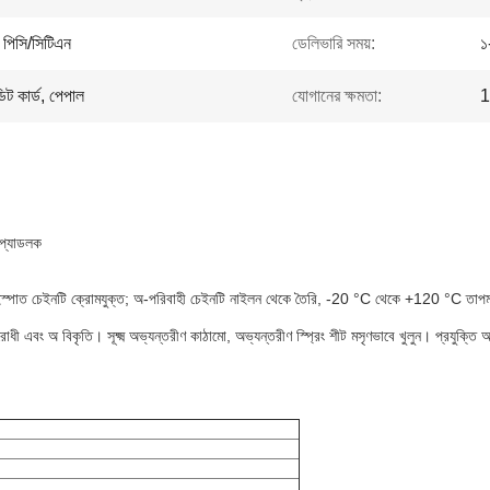
 পিসি/সিটিএন
ডেলিভারি সময়:
১
ডিট কার্ড, পেপাল
যোগানের ক্ষমতা:
1
প্যাডলক
াত চেইনটি ক্রোমযুক্ত; অ-পরিবাহী চেইনটি নাইলন থেকে তৈরি, -20 °C থেকে +120 °C তাপমাত্রা
ী এবং অ বিকৃতি। সূক্ষ্ম অভ্যন্তরীণ কাঠামো, অভ্যন্তরীণ স্প্রিং শীট মসৃণভাবে খুলুন। প্রযুক্তি 