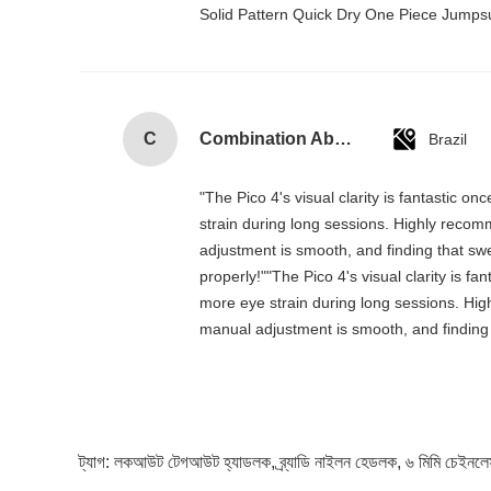
Solid Pattern Quick Dry One Piece Jump
C
Combination Abs Open Padlock Hasp Lockout Station Board
Brazil
"The Pico 4's visual clarity is fantastic 
strain during long sessions. Highly recomme
adjustment is smooth, and finding that swe
properly!""The Pico 4's visual clarity is f
more eye strain during long sessions. Highl
manual adjustment is smooth, and finding 
ট্যাগ:
লকআউট টেগআউট হ্যাডলক
,
ব্র্যাডি নাইলন হেডলক
,
৬ মিমি চেইনল