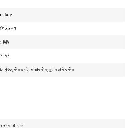
ockey
িপি 25 এস
৫ মিমি
7 মিমি
ীড পৃথক, কীড একই, মাস্টার কীড, গ্র্যান্ড মাস্টার কীড
লোচনা সাপেক্ষে