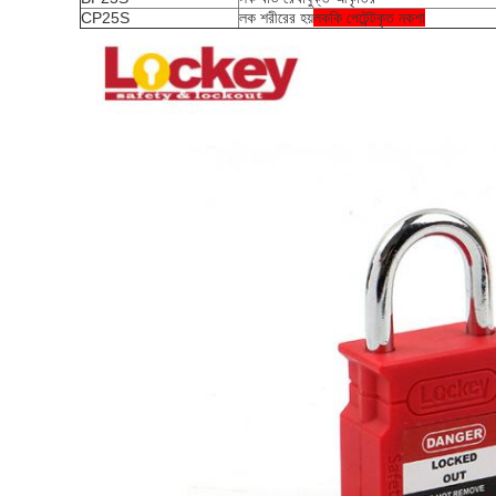
CP25S
লক শরীরের হয়
লককি পেটেন্টকৃত নকশা