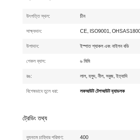
উৎপত্তি স্থল:
চীন
সাক্ষ্যদান:
CE, ISO9001, OHSAS1800
উপাদান:
ইস্পাত শ্যাকল এবং নাইলন বডি
শেকল ব্যাস:
৬ মিমি
রঙ:
লাল, হলুদ, নীল, সবুজ, ইত্যাদি
বিশেষভাবে তুলে ধরা:
লকআউট টেগআউট হ্যাডলক
ট্রেডিং তথ্য
ন্যূনতম চাহিদার পরিমাণ:
400